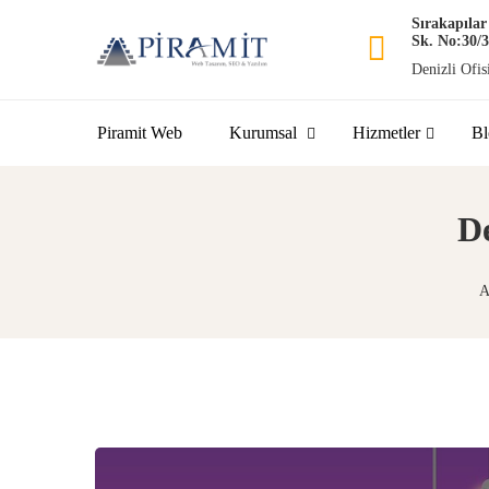
Piramit Web Tasarım
Sırakapıla
Birim
Müşteri Temsilcisi
Sk. No:30/3
0850 255 06 46
Denizli Ofis
Piramit Web
Kurumsal
Hizmetler
Bl
De