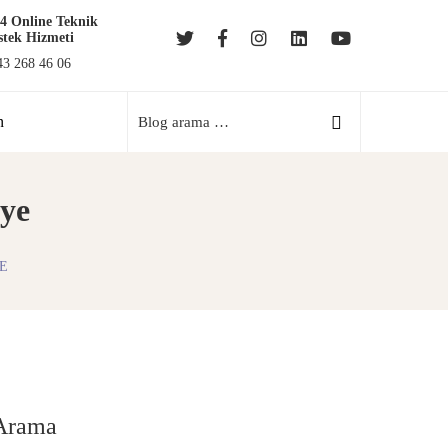
24 Online Teknik
Yazılım/Tasarım
stek Hizmeti
Geliştirme Teknik Birim
43 268 46 06
0543 268 46 06
n
iye
E
Arama