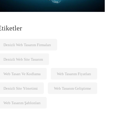
Etiketler
Denizli Web Tasarım Firmaları
Denizli Web Site Tasarım
Web Tasarı Ve Kodlama
Web Tasarım Fiyatları
Denizli Site Yönetimi
Web Tasarım Geliştirme
Web Tasarım Şablonları