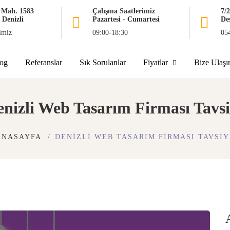
r Mah. 1583
Çalışma Saatlerimiz
7/
 Denizli
Pazartesi - Cumartesi
De
imiz
09:00-18:30
05
og
Referanslar
Sık Sorulanlar
Fiyatlar
Bize Ulaşı
nizli Web Tasarım Firması Tavs
ANASAYFA
DENIZLI WEB TASARIM FIRMASI TAVSIY