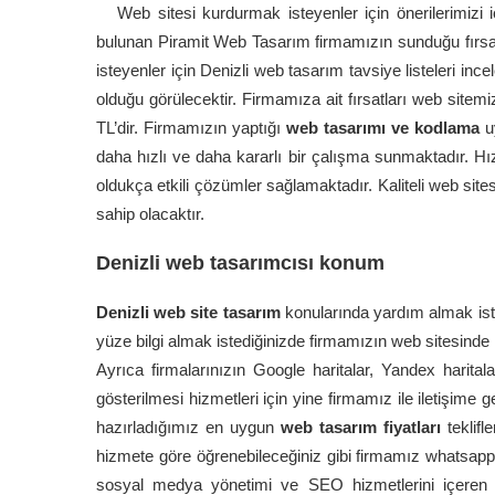
Web sitesi kurdurmak isteyenler için önerilerimizi
bulunan Piramit Web Tasarım firmamızın sunduğu fırs
isteyenler için Denizli web tasarım tavsiye listeleri in
olduğu görülecektir. Firmamıza ait fırsatları web sitemi
TL’dir. Firmamızın yaptığı
web tasarımı ve kodlama
uy
daha hızlı ve daha kararlı bir çalışma sunmaktadır. Hız
oldukça etkili çözümler sağlamaktadır. Kaliteli web sit
sahip olacaktır.
Denizli web tasarımcısı konum
Denizli web site tasarım
konularında yardım almak ist
yüze bilgi almak istediğinizde firmamızın web sitesinde il
Ayrıca firmalarınızın Google haritalar, Yandex haritala
gösterilmesi hizmetleri için yine firmamız ile iletişime
hazırladığımız en uygun
web tasarım fiyatları
teklif
hizmete göre öğrenebileceğiniz gibi firmamız whatsapp d
sosyal medya yönetimi ve SEO hizmetlerini içeren 