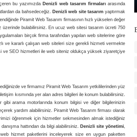
 içeren bu yazımızda
Denizli web tasarım firmaları
arasında
atlardan da bahsedeceğiz.
Denizli web site tasarım
yaptırmak
celendiğinde Piramit Web Tasarım firmasının hızlı yükselen değer
z üzerinde bulabilirsiniz. En ucuz web sitesi tasarım ücreti 750
gulamaları birçok firma tarafından yapılan web sitelerine göre
lı ve kararlı çalışan web siteleri size gerekli hizmeti vermekte
esi ve SEO hizmetleri ile web siteniz oldukça yüksek ziyaretçiye
ediğinizde ve firmamız Piramit Web Tasarım yetkililerinden yüz
etişim kısmında yer alan adres bilgileri ile konum bulabilirsiniz.
r gibi arama motorlarında konum bilgisi ve diğer bilgilerinizin
 geçerek yardım alabilirsiniz. Piramit Web Tasarım firması olarak
lerimizi öğrenmek için hizmetler sekmesinden almak istediğiniz
anışma hattından da bilgi alabilirsiniz.
Denizli site yönetimi
,
web hizmet paketlerini inceleyerek size en uygun paketten